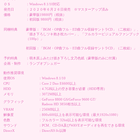
ＯＳ
：Windows 8.1/10対応
発売日
：２０２０年６月２６日発売 ※マスターアップ済み
価格
：豪華版19800円（税抜）
：初回版 9800円（税抜）
同梱特典
豪華版：「BGM・OP曲フル・ED曲フル収録サントラCD」（二枚組）」
「描き下ろしツキ抱き枕カバー」、「フルカラービジュアルファンブック
（100p）」
初回版：「BGM・OP曲フル・ED曲フル収録サントラCD」（二枚組）」
予約特典
：萌木原ふみたけ描き下ろし文乃色紙（豪華版のみに付属）
企画・制作
：ランプオブシュガー
動作推奨環境
使用OS
：Windows 8.1/10
CPU
：Core 2 Duo E6600以上
HDD
：4.7GB以上の空き容量が必要（HDD専用）
メモリ
：3072MB以上
：GeForce 8800 GS/GeForce 9600 GT/
グラフィック
Radeon HD 3850相当以上
VRAM
：256MB以上
解像度
：800x600以上を表示可能な環境（最大1920x1080）
色数
：フルカラー 32bit以上を表示可能な環境
サウンド
：PCM、CD-DA及びWAVEオーディオを再生できる環境
DirectX
：DirectX9.0c以降