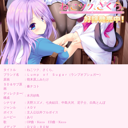
タイトル
：ねこツク、さくら。
ブランド名
：Ｌｕｍｐ ｏｆ Ｓｕｇａｒ（ランプオブシュガー）
原画
：萌木原ふみたけ
ＳＤ＆サブ原
：奏ナコト
画
ディレクター/
：水月紗鳥
構成
シナリオ
：天野スズメ、七央結日、中島大河、尼子士、白鳥とんぼ
ジャンル
：ＡＤＶ
ボイス
：主人公以外フルボイス
ムービー
：あり
歌
：OP曲・Kicco ED曲・Kicco
メディア
：ＤＶＤ－ＲＯＭ