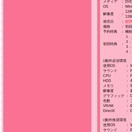
メディア
：
DV
OS
：
Wind
128
解像度
：
128
発売日
：
好
価格
：
初回
予約特典
：
梱枝
１
２
初回特典
：
2011.09.30/サ
３
イト情報
４
□動作必須環境
使用OS
：
W
サウンド
：
2011.09.30/雑
CPU
：
パソコンパラダイ
HDD
：
イベントCGなど
メモリ
：
解像度
：
グラフィック
：
色数
：
2011.09.30/雑
VRAM
：
DirectX
：
D
電撃姫11月号 9
イベントCGなど
□動作推奨環境
使用OS
：
W
サウンド
：