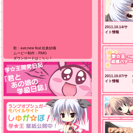
2011.10.14/サ
イト情報
歌：ave;new feat.佐倉紗織
ムービー制作：RMG
ダウンロードは
こちら
！
2011.10.07/サ
イト情報