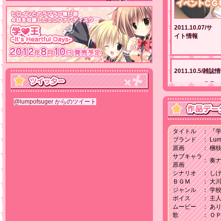
2011.10.07/サ
イト情報
2011.10.5/雑誌
BugBug11月号
イベントCG、ス
@lumpofsuger からのツイート
タイトル
：
『学☆
ブランド
：
Lu
原画
：
梱
サブキャラ
：
奏
原画
シナリオ
：
し
ＢＧＭ
：
大
ジャンル
：
学校
ボイス
：
主
ムービー
：
あ
2011.09.30/イ
歌
：
ＯＰ
ベント情報