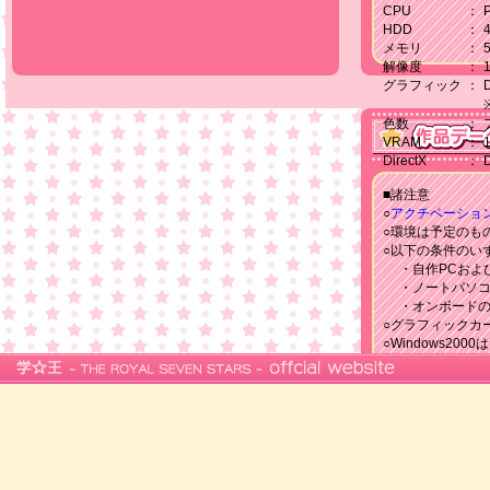
CPU
：
HDD
：
メモリ
：
解像度
：
グラフィック
：
色数
：
VRAM
：
DirectX
：
■諸注意
○
アクチベーショ
○環境は予定のも
○以下の条件のい
・自作PCおよび
・ノートパソコ
・オンボードの
○グラフィックカ
○Windows20