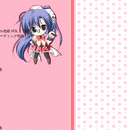
を一枚公開しました！
紙 VOL.1【近衛光莉】
ーディング色紙
境
3
14
]
境