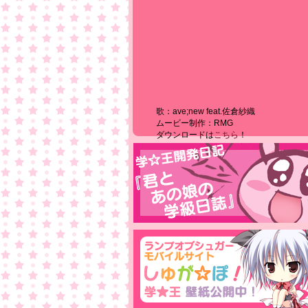
歌：ave;new feat.佐倉紗織
ムービー制作：RMG
ダウンロードは
こちら
！