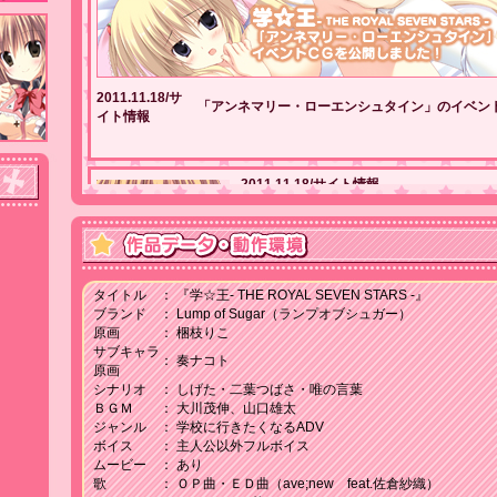
2011.11.18/サ
「アンネマリー・ローエンシュタイン」のイベン
イト情報
2011.11.18/サイト情報
キャラクタページに「穂仁原翔」「エルケ
中夢子」の紹介を追加しました！
2011.11.11/サイト情報
タイトル
：
『学☆王- THE ROYAL SEVEN STARS -』
学☆王発売前キャラクター人気投票の中間
ブランド
：
Lump of Sugar（ランプオブシュガー）
原画
：
梱枝りこ
サブキャラ
：
奏ナコト
原画
2011.11.11/サイト情報
シナリオ
：
しげた・二葉つばさ・唯の言葉
サンプルボイスその３を公開しました！
ＢＧＭ
：
大川茂伸、山口雄太
ジャンル
：
学校に行きたくなるADV
ボイス
：
主人公以外フルボイス
ムービー
：
あり
歌
：
ＯＰ曲・ＥＤ曲（ave;new feat.佐倉紗織）