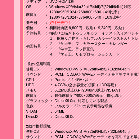
メディア
：
DVD-ROM 1枚
OS
：
Windows XP/Vista(32bit/64bit)/7(32bit/64bit)対応
1280×960/1024×768/800×600（4:3比率）
解像度
：
1280×720/1024×576/960×540（16:9比率）
2011.11.11/サ
「天宮寺・アクアリウス・海月」のイベントCG
発売日
：
好評発売中！
イト情報
価格
：
初回特典版 8,800円（税別） 9,240円（税込）
予約特典
：
梱枝りこ描き下ろしフルカラーイラスト入りスペシャル色
１．梱枝りこ描き下ろしフルカラーイラスト入りトレ
２．『学☆王』フルカラースクールカレンダー
初回特典
：
2011.11.04/雑誌情報
３．『学☆王』ラフ原画集
４．『学☆王』リセプロモーションカード
BugBug12月号 11月2日発売
イベントCGなど紹介記事掲載
□動作必須環境
使用OS
：
WindowsXP/VISTA(32bit/64bit)/7(32bit/64bit)
サウンド
：
PCM、CD/DAとWAVEオーディオを再生できる環
CPU
：
Pentium4 1.4GHz以上
2011.11.04/雑誌情報
HDD
：
4.7GBの空き容量が必要（HDD専用）
メモリ
：
512MB以上(XP)/2048MB以上(VISTA/7)
パソコンパラダイス12月号 10月29日発売
解像度
：
最低解像度で800×600の表示可能な環境
イベントCGなど紹介記事掲載
グラフィック
：
DirectX9.0cに対応している製品
色数
：
フルカラー 32bitの表示可能な環境
VRAM
：
64MB
[ Page:
1
2
3
4
5
6
7
8
9
10
11
12
1
DirectX
：
DirectX9.0c
□動作推奨環境
使用OS
：
WindowsXP/VISTA(32bit/64bit)/7(32bit/64bit)
サウンド
：
PCM、CD/DAとWAVEオーディオを再生できる環